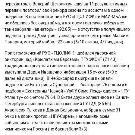
перехватов, а Валерий Щеголихин, сделав 11 результативных
передач, повторил свой рекорд сезона по ассистам в одном
поединке. В противостоянии РУС «ГЦОЛИФК» и МАИ-МБА же
не обошлось без овертайма, в котором гостевую победу все-
таки забрали «авиаторы» (92:85) — в отсутствие получившего
недавно травму Дмитрия Гусева ярче всех смотрелся Максим
Панарин, который набрал 22 очка (6/10 с игры, 4/7 издали).
При этом женский РУС «ГЦОЛИФК» добился уверенной
виктории над «Крылатыми барсами» ПГУФКСиТ (71:43) —
традиционно результативнее остальных партнерш и соперниц
выступила Дарья Иващенко, набравшая 15 очков (5/9 с
дальней дистанции). В Чебоксарах выигрыш вырвали
подопечные Екатерины Суворовой — благодаря 26 очкам и 6
подборам Екатерины Черной «УрФУ Сима-Ленд» одолел «ЧГУ-
Атланту» со счетом 79:64. В битве двух коллективов из Санкт-
Петербурга сильнее оказался женский ГУТИД (86:66) —
Анастасия Рыкова и Даная Белькович, набрав в сумме 31
очко на двоих против «НГУ-Сирен», напомнили всем
забывшим о том, что они являются многократными
чемпионками России (по баскетболу 3х3).