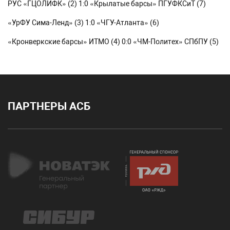
РУС «ГЦОЛИФК» (2) 1:0 «Крылатые барсы» ПГУФКСиТ (7)
«УрФУ Сима-Ленд» (3) 1:0 «ЧГУ-Атланта» (6)
«Кронверкские барсы» ИТМО (4) 0:0 «ЧМ-Политех» СПбПУ (5)
ПАРТНЕРЫ АСБ