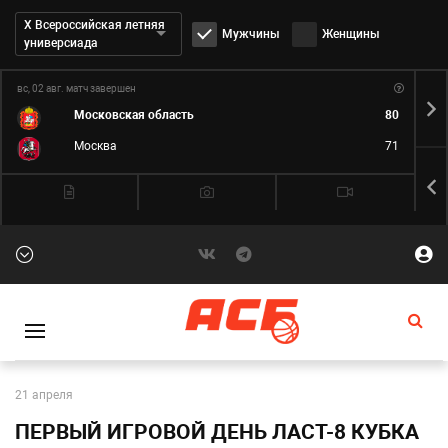
Дивизион:
Х Всероссийская летняя
Мужчины
Женщины
универсиада
вс, 02 авг.
матч завершен
пн,
Московская область
80
Москва
71
21 апреля
ПЕРВЫЙ ИГРОВОЙ ДЕНЬ ЛАСТ-8 КУБКА