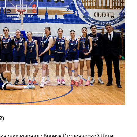
2)
сквички вырвали бронзу Студенческой Лиги