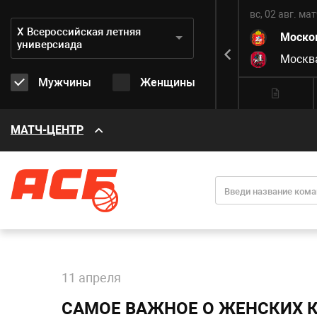
вс, 02 авг.
матч завершен
вс, 02 авг.
мат
Дивизион:
Х Всероссийская летняя
3
Хабаровский край
67
Моско
универсиада
8
Санкт-Петербург
96
Москв
Мужчины
Женщины
МАТЧ-ЦЕНТР
11 апреля
САМОЕ ВАЖНОЕ О ЖЕНСКИХ К