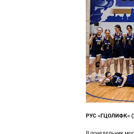
РУС «ГЦОЛИФК» (
В понедельник мо