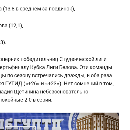
 (13,8 в среднем за поединок),
ва (12,1),
3).
оперник победительниц Студенческой лиги
ертьфиналу Кубка Лиги Белова. Эти команды
цы по сезону встречались дважды, и оба раза
я ГУТИД («+26» и «+23»). Нет сомнений в том,
ннадия Щетинина небезосновательно
покойные 2-0 в серии.