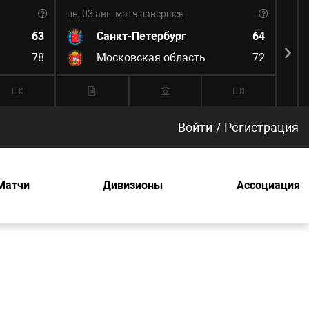
пн, 03 авг.
матч завершен
пн, 0
63
Санкт-Петербург
64
78
Московская область
72
Войти
/
Регистрация
Матчи
Дивизионы
Ассоциация