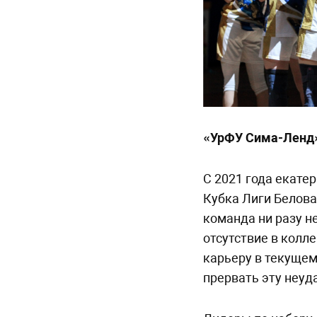
«УрФУ Сима-Ленд»
С 2021 года екате
Кубка Лиги Белова
команда ни разу н
отсутствие в кол
карьеру в текущем
прервать эту неу