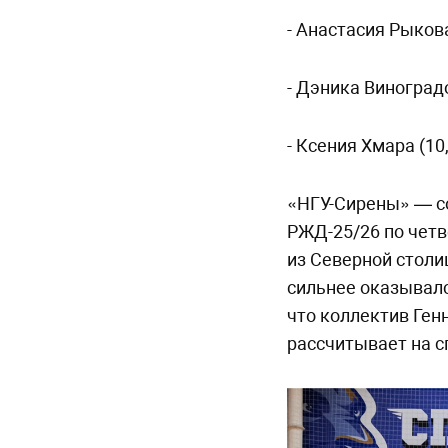
- Анастасия Рыкова
- Дэника Виноградо
- Ксения Хмара (10,
«НГУ-Сирены» — с
РЖД-25/26 по четв
из Северной столи
сильнее оказывалс
что коллектив Ге
рассчитывает на с