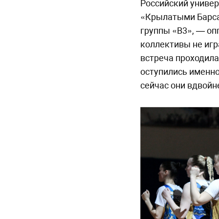
Российский универс
«Крылатыми Барса
группы «В3», — оп
коллективы не игр
встреча проходила
оступились именно
сейчас они вдвойн