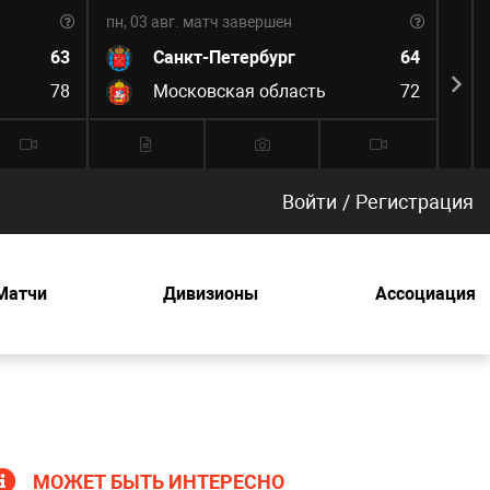
пн, 03 авг.
матч завершен
пн, 0
63
Санкт-Петербург
64
78
Московская область
72
Войти
/
Регистрация
Матчи
Дивизионы
Ассоциация
МОЖЕТ БЫТЬ ИНТЕРЕСНО