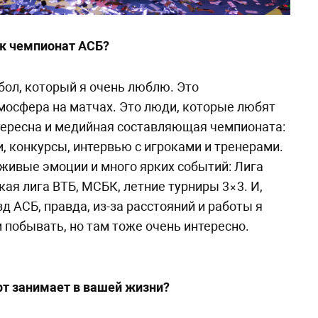
ек чемпионат АСБ?
тбол, который я очень люблю. Это
осфера на матчах. Это люди, которые любят
тересна и медийная составляющая чемпионата:
и, конкурсы, интервью с игроками и тренерами.
 живые эмоции и много ярких событий: Лига
кая лига ВТБ, МСБК, летние турниры 3×3. И,
д АСБ, правда, из-за расстояний и работы я
м побывать, но там тоже очень интересно.
рт занимает в вашей жизни?