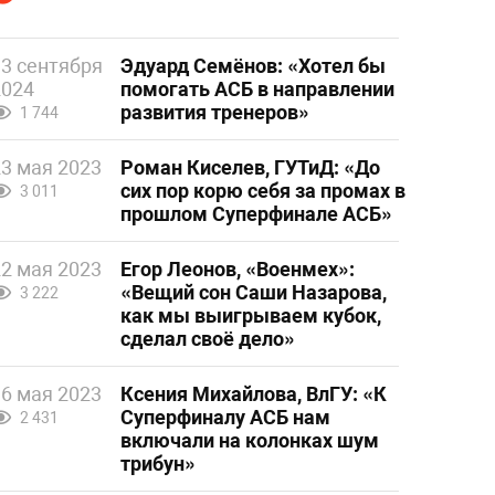
13 сентября
Эдуард Семёнов: «Хотел бы
2024
помогать АСБ в направлении
развития тренеров»
1 744
23 мая 2023
Роман Киселев, ГУТиД: «До
сих пор корю себя за промах в
3 011
прошлом Суперфинале АСБ»
22 мая 2023
Егор Леонов, «Военмех»:
«Вещий сон Саши Назарова,
3 222
как мы выигрываем кубок,
сделал своё дело»
16 мая 2023
Ксения Михайлова, ВлГУ: «К
Суперфиналу АСБ нам
2 431
включали на колонках шум
трибун»