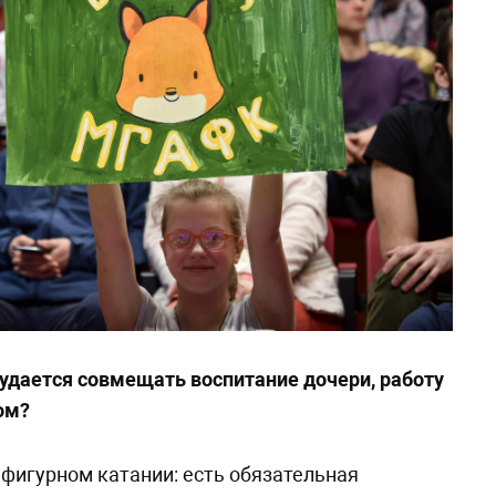
 удается совмещать воспитание дочери, работу
ом?
в фигурном катании: есть обязательная