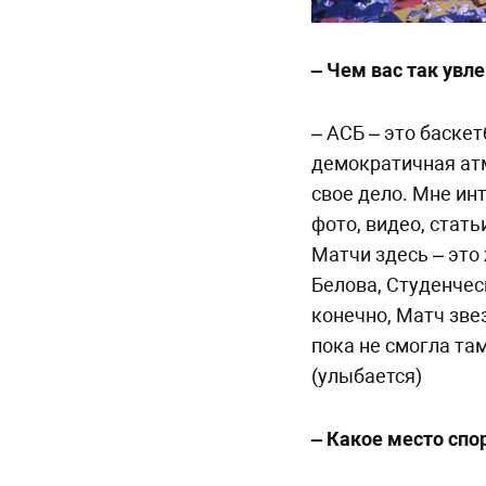
– Чем вас так увл
– АСБ – это баске
демократичная атм
свое дело. Мне ин
фото, видео, стать
Матчи здесь – это
Белова, Студенчес
конечно, Матч звез
пока не смогла та
(улыбается)
– Какое место спо