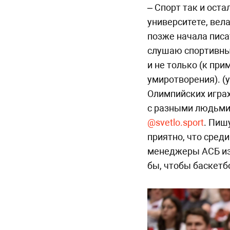
– Спорт так и оста
университете, вел
позже начала писа
слушаю спортивны
и не только (к при
умиротворения). (
Олимпийских играх
с разными людьми
@svetlo.sport
. Пиш
приятно, что сред
менеджеры АСБ из 
бы, чтобы баскетб