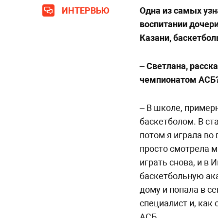
ИНТЕРВЬЮ
Одна из самых уз
воспитании дочери
Казани, баскетбол
– Светлана, расск
чемпионатом АСБ
– В школе, примерн
баскетболом. В ст
потом я играла во
просто смотрела м
играть снова, и в
баскетбольную ака
дому и попала в с
специалист и, как 
АСБ.